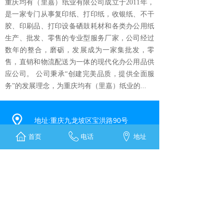
重庆均有（里嘉）纸业有限公司成立于2011年，
是一家专门从事复印纸、打印纸，收银纸、不干
胶、印刷品、打印设备硒鼓耗材和各类办公用纸
生产、批发、零售的专业型服务厂家，公司经过
数年的整合，磨砺，发展成为一家集批发，零
售，直销和物流配送为一体的现代化办公用品供
应公司。 公司秉承“创建完美品质，提供全面服
务”的发展理念，为重庆均有（里嘉）纸业的...
地址:重庆九龙坡区宝洪路90号
首页
电话
地址
电话:023-68580733 13368179693
邮箱:2406709836@qq.com
扫一扫
扫一扫
打开小程序
添加官方微信