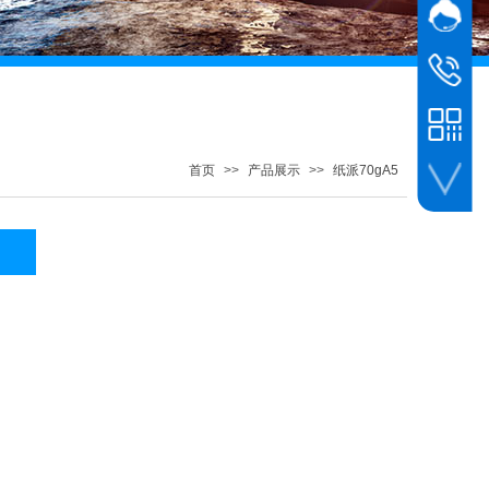
网站客
客服
客服
023-685
首页
>>
产品展示
>>
纸派70gA5
扫一扫打开小程序