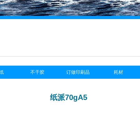
纸
不干胶
订做印刷品
耗材
纸派70gA5