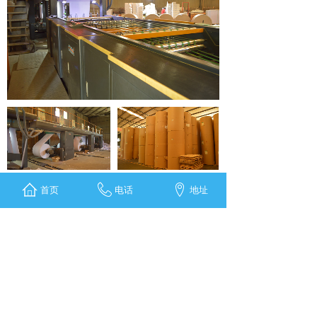
首页
电话
地址
Contact us
新闻中心
办公用纸一站式配送！
批发打印纸如何避免踩坑小知识
2026-03-23
企业批量采购打印纸、复印纸时，常遇到价格虚高、以次
充好、短斤少两、规格不符等问题。掌握这些防坑知识，