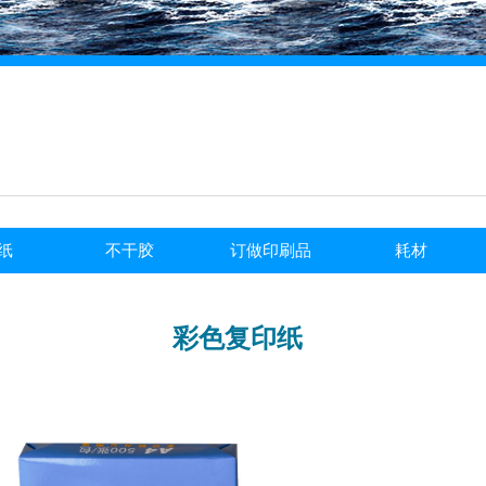
纸
不干胶
订做印刷品
耗材
彩色复印纸