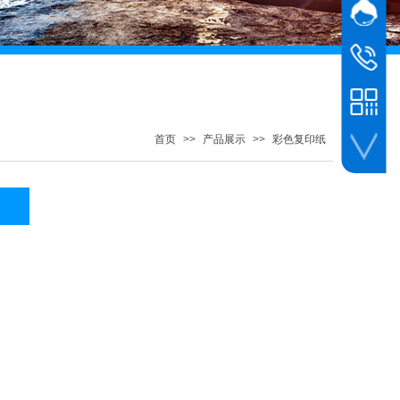
网站客
客服
客服
023-685
首页
>>
产品展示
>>
彩色复印纸
扫一扫打开小程序